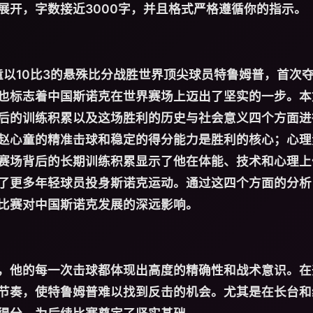
展开，字数接近3000字，并且格式严格遵循你的指示。
童以10比3的悬殊比分战胜世界顶尖球员特鲁姆普，首次
也标志着中国斯诺克在世界赛场上迈出了坚实的一步。本
后的训练积累以及这场胜利的历史与社会意义四个方面进
赵心童的精准击球和稳定的得分能力是胜利的核心；心理
赛场背后的长期训练积累显示了他在体能、技术和心理上
了更多年轻球员投身斯诺克运动。通过这四个方面的分析
比赛对中国斯诺克发展的深远影响。
，他的每一次击球都体现出高度的精确性和战术意识。在
节奏，使特鲁姆普难以找到反击的机会。尤其是在长台和