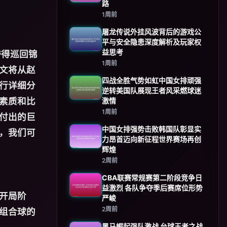
路
1周前
屠龙传说外挂风波背后的游戏公
平与安全隐患深度解析及玩家权
益思考
夺得巡回锦
1周前
文将从赵
四战全胜气势如虹中国女排顽强
行详细分
逆转美国队展现王者风采燃球迷
素质和比
激情
1周前
付出的巨
中国女排强势击败韩国队彰显实
，我们可
力昂首迈向新征程世界赛场再创
辉煌
2周前
CBA联赛常规赛第二阶段竞争日
益激烈 各队争夺季后赛席位形势
开局阶
严峻
2周前
组合球的
黑马崛起强队激战 台球王者之战