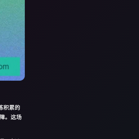
练积累的
障。这场