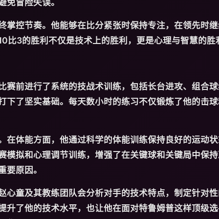
避免冒险失误。
终掌控节奏。他能够在比分紧张时保持专注，在领先时继
10比3的胜利不仅是技术上的胜利，更是心理与智慧的胜
比赛前进行了系统的技战术训练，包括长台进攻、组合球
打下了坚实基础。每天数小时的练习不仅锻炼了他的击球
。在体能方面，他通过科学的体能训练保持良好的运动状
赛模拟和心理调节训练，增强了在关键球和关键局中保持
重要原因。
赵心童及其教练团队会分析对手的技术特点，制定针对性
提升了他的技术水平，也让他在面对特鲁姆普这样顶级选