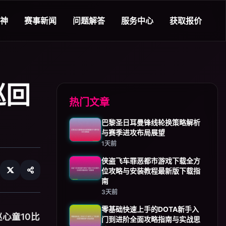
之神
赛事新闻
问题解答
服务中心
获取报价
巡回
热门文章
巴黎圣日耳曼锋线轮换策略解析
与赛季进攻布局展望
1天前
侠盗飞车罪恶都市游戏下载全方
位攻略与安装教程最新版下载指
南
3天前
零基础快速上手的DOTA新手入
心童10比
门到进阶全面攻略指南与实战思