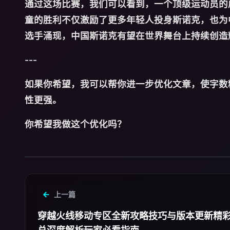
通过这场比赛，我们可以看到，一个顶级运动员的
童的胜利不仅激励了更多年轻人投身斯诺克，也为
选手涌现，中国斯诺克有望在世界舞台上持续创造
---
如果你希望，我可以帮你进一步优化文章，使字数
性更强。
你希望我做这个优化吗？
上一篇
穿越火线移动专区全新攻略技巧与版本更新精